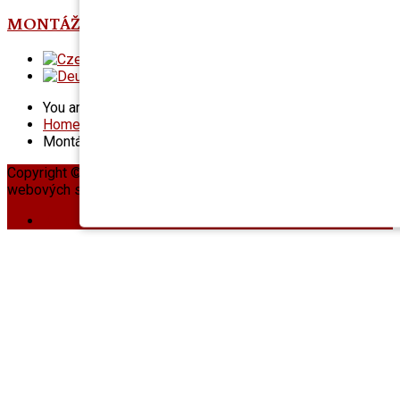
MONTÁŽNÍ VIDEA
You are here:
Home
.
Montážní videa
Copyright © 2026. dubove podlahy. Designed by Tvorba
webových stránek
Tvorba webových stránek SPWeb
Kontakt