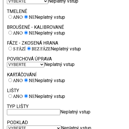
Neplatný vstup
TMELENÉ
ANO
NE
Neplatný vstup
BROUŠENÉ - KALIBROVANÉ
ANO
NE
Neplatný vstup
FÁZE - ZKOSENÁ HRANA
S FÁZÍ
BEZ FÁZE
Neplatný vstup
POVRCHOVÁ ÚPRAVA
Neplatný vstup
KARTÁČOVÁNÍ
ANO
NE
Neplatný vstup
LIŠTY
ANO
NE
Neplatný vstup
TYP LIŠTY
Neplatný vstup
PODKLAD
Neplatný vstup