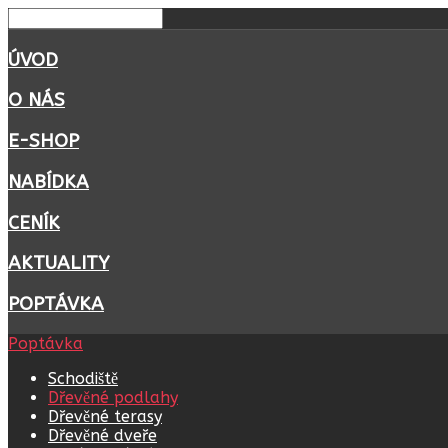
ÚVOD
O NÁS
E-SHOP
NABÍDKA
CENÍK
AKTUALITY
POPTÁVKA
Poptávka
Schodiště
Dřevěné podlahy
Dřevěné terasy
Dřevěné dveře