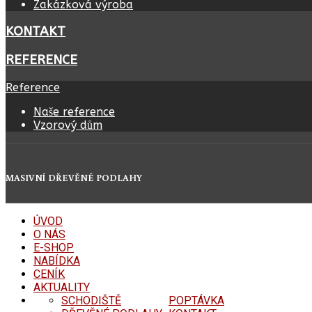
Zakázková výroba
KONTAKT
REFERENCE
Reference
Naše reference
Vzorový dům
MASIVNÍ DŘEVĚNÉ PODLAHY
ÚVOD
O NÁS
E-SHOP
NABÍDKA
CENÍK
AKTUALITY
SCHODIŠTĚ
POPTÁVKA