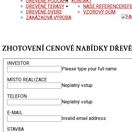
DŘEVĚNÉ PODLAHY
KONTAKT
DŘEVĚNÉ TERASY
NAŠE REFERENCE
REF
DŘEVĚNÉ DVEŘE
VZOROVÝ DŮM
ZAKÁZKOVÁ VÝROBA
ZHOTOVENÍ CENOVÉ NABÍDKY DŘEV
INVESTOR
Please type your full name.
MÍSTO REALIZACE
Neplatný vstup
TELEFON
Neplatný vstup
E-MAIL
Invalid email address.
STAVBA