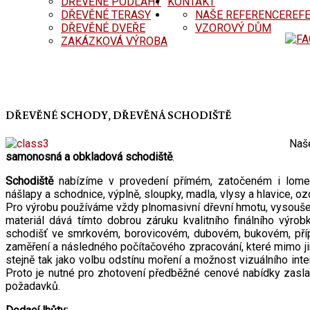
DŘEVĚNÉ PODLAHY
KONTAKT
DŘEVĚNÉ TERASY
NAŠE REFERENCE
REF
DŘEVĚNÉ DVEŘE
VZOROVÝ DŮM
ZAKÁZKOVÁ VÝROBA
DŘEVĚNÉ SCHODY, DŘEVĚNÁ SCHODIŠTĚ
Naše
samonosná a obkladová schodiště
.
Schodiště
nabízíme v provedení přímém, zatočeném i lomen
nášlapy a schodnice, výplně, sloupky, madla, vlysy a hlavice, o
Pro výrobu používáme vždy plnomasivní dřevní hmotu, vysouše
materiál dává tímto dobrou záruku kvalitního finálního vý
schodišť ve smrkovém, borovicovém, dubovém, bukovém, příp
zaměření a následného počítačového zpracování, které mimo ji
stejně tak jako volbu odstínu moření a možnost vizuálního in
Proto je nutné pro zhotovení předběžné cenové nabídky zaslat
požadavků.