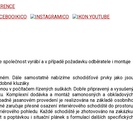
ERENCE
 společnost vyrábí a v případě požadavku odběratele i montuje
ém. Dále samostatně nabízíme schodišťové prvky jako jso
zdobné kluzáky.
nou v počítačem řízených suškách. Dobře připravený a vysušen
robku. Komplexní dodávka a montáž samonosných a obkladovýc
adně jasanovém provedení je realizována na základě osobníh
né zaručuje přesné osazení interiérového schodiště do prostoru
teriérového pohledu. Každé schodiště je zhotovováno na zakázku
 s poptávkou i situační plánek s formulací dalších specifickýc