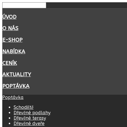
ÚVOD
O NÁS
E-SHOP
NABÍDKA
CENÍK
AKTUALITY
POPTÁVKA
Poptávka
Schodiště
Dřevěné podlahy
Dřevěné terasy
Dřevěné dveře