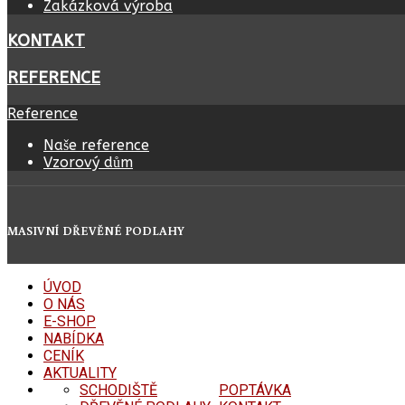
Zakázková výroba
KONTAKT
REFERENCE
Reference
Naše reference
Vzorový dům
MASIVNÍ DŘEVĚNÉ PODLAHY
ÚVOD
O NÁS
E-SHOP
NABÍDKA
CENÍK
AKTUALITY
SCHODIŠTĚ
POPTÁVKA