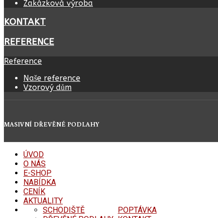
Zakázková výroba
KONTAKT
REFERENCE
Reference
Naše reference
Vzorový dům
MASIVNÍ DŘEVĚNÉ PODLAHY
ÚVOD
O NÁS
E-SHOP
NABÍDKA
CENÍK
AKTUALITY
SCHODIŠTĚ
POPTÁVKA