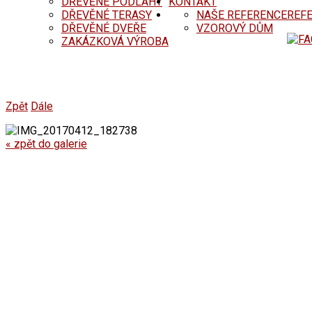
DŘEVĚNÉ PODLAHY
KONTAKT
DŘEVĚNÉ TERASY
NAŠE REFERENCE
REF
DŘEVĚNÉ DVEŘE
VZOROVÝ DŮM
ZAKÁZKOVÁ VÝROBA
Zpět
Dále
« zpět do galerie