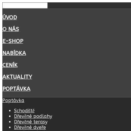
ÚVOD
O NÁS
E-SHOP
NABÍDKA
CENÍK
AKTUALITY
POPTÁVKA
Poptávka
Schodiště
Dřevěné podlahy
Dřevěné terasy
Dřevěné dveře